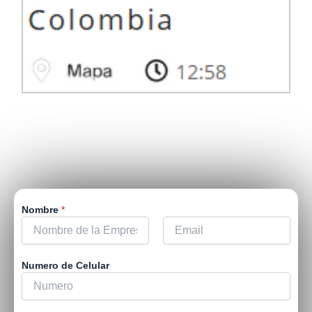
Nombre
*
N
A
o
Numero de Celular
p
m
e
b
l
r
l