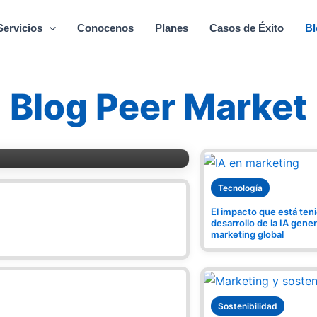
Servicios
Conocenos
Planes
Casos de Éxito
Bl
El Futuro del
Blog Peer Market
Tecnología
El impacto que está ten
desarrollo de la IA gener
marketing global
Redes Sociales
Cómo la
Sostenibilidad