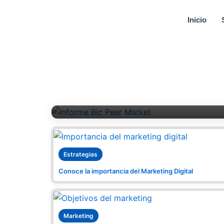
Ir
al
Inicio
contenido
Informe
Innovación y Datos: 
Marketing Moderno
Peer Market | 15 Diciembre, 2025
Estrategias
Conoce la importancia del Marketing Digital
Marketing