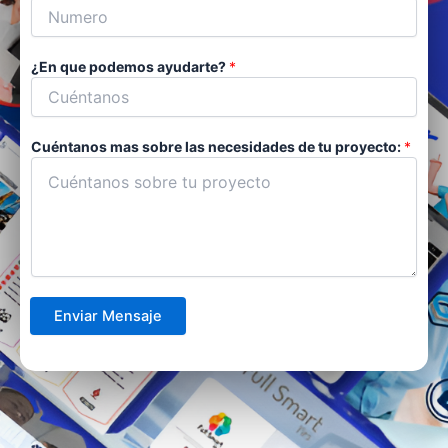
m
e
b
l
r
l
e
¿En que podemos ayudarte?
*
i
d
o
s
Cuéntanos mas sobre las necesidades de tu proyecto:
*
Enviar Mensaje