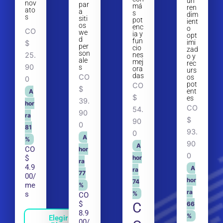
un
nov
par
má
ren
ato
a
s
dim
s
siti
pot
ient
os
enc
o
CO
we
ia y
opt
d
fun
imi
$
per
cio
zad
son
25.
nes
o y
ale
mej
rec
90
s
ora
urs
das
CO
os
0
pot
CO
$
ent
A
$
es
39.
hor
CO
54.
90
ra
$
90
0
81
93.
0
A
%
90
A
CO
hor
0
$
hor
ra
4.9
A
ra
77
00/
hor
74
me
%
ra
s
%
CO
$
C
66
8.9
%
Elegir
00/