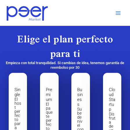
Ir
al
contenido
Elige el plan perfecto
para ti
Empieza con total tranquilidad. Si cambias de idea, tenemos garantía de
reembolso por 30
Sin
Pre
Bu
Clo
gle
mi
sin
ud
El
um
es
Sta
hos
El
s
rtu
t
pa
Su
p
per
que
be
Dis
fec
te
de
frut
to
per
niv
a
par
fec
el
de
a
to
con