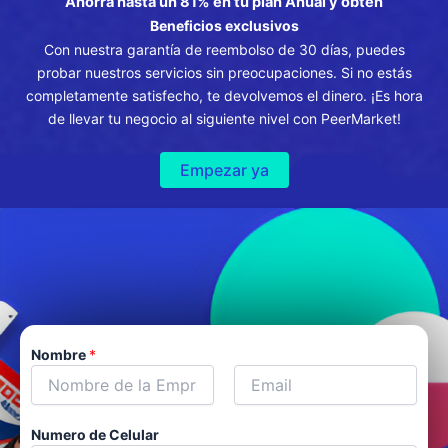
Ahorra hasta un 81% en tu plan Anual y obtén
Beneficios exclusivos
Con nuestra garantía de reembolso de 30 días, puedes
probar nuestros servicios sin preocupaciones. Si no estás
completamente satisfecho, te devolvemos el dinero. ¡Es hora
de llevar tu negocio al siguiente nivel con PeerMarket!
Empezar ya
Nombre
*
N
A
o
Numero de Celular
p